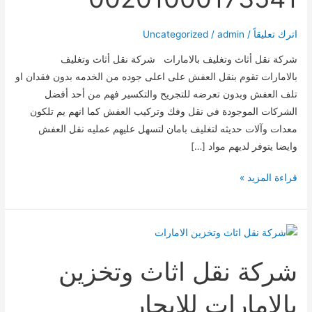
اترك تعليقاً
/
admin
/
Uncategorized
شركة نقل أثاث وتغليف بالامارات شركة نقل أثاث وتغليف
بالامارات تقوم بنقل العفش على اعلى جوده من الخدمه بدون فقدان او
تلف العفش وبدون تعرضه للتجريح والتكسير فهم من أحد أفضل
الشركات الموجودة في نقل وفك وتركيب العفش كما انهم يم تلكون
معدات وآلات حديثه لتغليف بامان لتسهل عليهم عمليه نقل العفش
وايضا يتوفر لديهم مواد […]
شركة
قراءة المزيد »
نقل
أثاث
وتغليف
بالامارات
شركة نقل اثاث وتخزين
للايجار
00201000173541
بالامارات للايجار